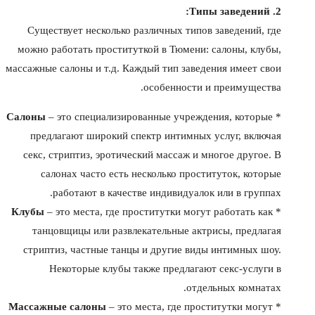
2. Типы заведений:
Существует несколько различных типов заведений, где
можно работать проституткой в Тюмени: салоны, клубы,
массажные салоны и т.д. Каждый тип заведения имеет свои
особенности и преимущества.
Салоны
– это специализированные учреждения, которые
*
предлагают широкий спектр интимных услуг, включая
секс, стриптиз, эротический массаж и многое другое. В
салонах часто есть несколько проституток, которые
работают в качестве индивидуалок или в группах.
Клубы
– это места, где проститутки могут работать как
*
танцовщицы или развлекательные актрисы, предлагая
стриптиз, частные танцы и другие виды интимных шоу.
Некоторые клубы также предлагают секс-услуги в
отдельных комнатах.
Массажные салоны
– это места, где проститутки могут
*