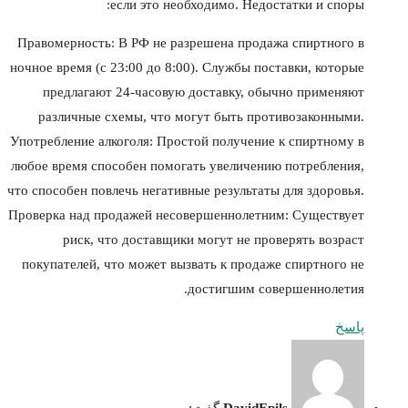
если это необходимо. Недостатки и споры:
Правомерность: В РФ не разрешена продажа спиртного в
ночное время (с 23:00 до 8:00). Службы поставки, которые
предлагают 24-часовую доставку, обычно применяют
различные схемы, что могут быть противозаконными.
Употребление алкоголя: Простой получение к спиртному в
любое время способен помогать увеличению потребления,
что способен повлечь негативные результаты для здоровья.
Проверка над продажей несовершеннолетним: Существует
риск, что доставщики могут не проверять возраст
покупателей, что может вызвать к продаже спиртного не
достигшим совершеннолетия.
پاسخ
DavidEpils
گفت: