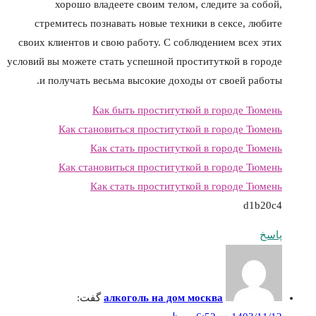
хорошо владеете своим телом, следите за собой,
стремитесь познавать новые техники в сексе, любите
своих клиентов и свою работу. С соблюдением всех этих
условий вы можете стать успешной проституткой в городе
и получать весьма высокие доходы от своей работы.
Как быть проституткой в городе Тюмень
Как становиться проституткой в городе Тюмень
Как стать проституткой в городе Тюмень
Как становиться проституткой в городе Тюмень
Как стать проституткой в городе Тюмень
d1b20c4
پاسخ
алкоголь на дом москва
گفت: