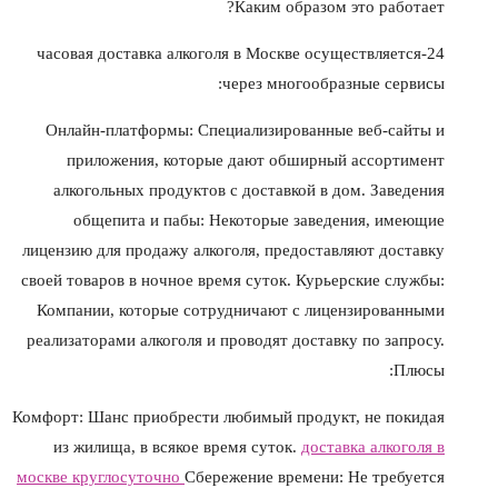
Каким образом это работает?
24-часовая доставка алкоголя в Москве осуществляется
через многообразные сервисы:
Онлайн-платформы: Специализированные веб-сайты и
приложения, которые дают обширный ассортимент
алкогольных продуктов с доставкой в дом. Заведения
общепита и пабы: Некоторые заведения, имеющие
лицензию для продажу алкоголя, предоставляют доставку
своей товаров в ночное время суток. Курьерские службы:
Компании, которые сотрудничают с лицензированными
реализаторами алкоголя и проводят доставку по запросу.
Плюсы:
Комфорт: Шанс приобрести любимый продукт, не покидая
из жилища, в всякое время суток.
доставка алкоголя в
москве круглосуточно
Сбережение времени: Не требуется