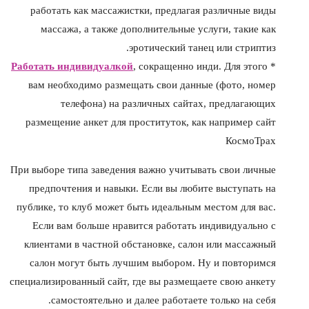
работать как массажистки, предлагая различные виды
массажа, а также дополнительные услуги, такие как
эротический танец или стриптиз.
Работать индивидуалкой
, сокращенно инди. Для этого
*
вам необходимо размещать свои данные (фото, номер
телефона) на различных сайтах, предлагающих
размещение анкет для проституток, как например сайт
КосмоТрах
При выборе типа заведения важно учитывать свои личные
предпочтения и навыки. Если вы любите выступать на
публике, то клуб может быть идеальным местом для вас.
Если вам больше нравится работать индивидуально с
клиентами в частной обстановке, салон или массажный
салон могут быть лучшим выбором. Ну и повторимся
специализированный сайт, где вы размещаете свою анкету
самостоятельно и далее работаете только на себя.