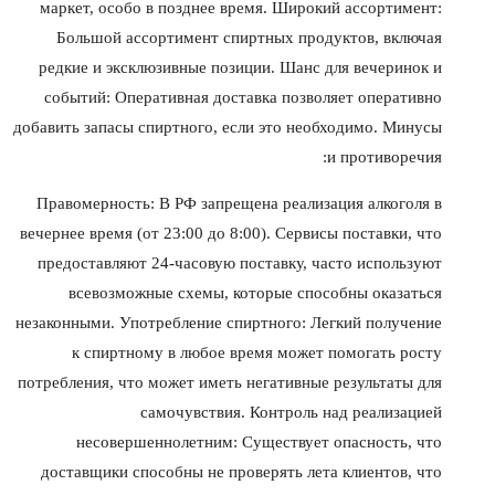
маркет, особо в позднее время. Широкий ассортимент:
Большой ассортимент спиртных продуктов, включая
редкие и эксклюзивные позиции. Шанс для вечеринок и
событий: Оперативная доставка позволяет оперативно
добавить запасы спиртного, если это необходимо. Минусы
и противоречия:
Правомерность: В РФ запрещена реализация алкоголя в
вечернее время (от 23:00 до 8:00). Сервисы поставки, что
предоставляют 24-часовую поставку, часто используют
всевозможные схемы, которые способны оказаться
незаконными. Употребление спиртного: Легкий получение
к спиртному в любое время может помогать росту
потребления, что может иметь негативные результаты для
самочувствия. Контроль над реализацией
несовершеннолетним: Существует опасность, что
доставщики способны не проверять лета клиентов, что