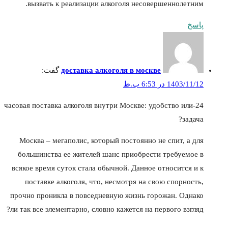
вызвать к реализации алкоголя несовершеннолетним.
پاسخ
доставка алкоголя в москве
گفت:
1403/11/12 در 6:53 ب.ظ
24-часовая поставка алкоголя внутри Москве: удобство или
задача?
Москва – мегаполис, который постоянно не спит, а для
большинства ее жителей шанс приобрести требуемое в
всякое время суток стала обычной. Данное относится и к
поставке алкоголя, что, несмотря на свою спорность,
прочно проникла в повседневную жизнь горожан. Однако
ли так все элементарно, словно кажется на первого взгляд?