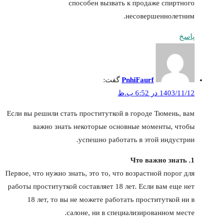
способен вызвать к продаже спиртного
несовершеннолетним.
پاسخ
PnhiFaurf
گفت:
1403/11/12 در 6:52 ب.ظ
Если вы решили стать проституткой в городе Тюмень, вам
важно знать некоторые основные моменты, чтобы
успешно работать в этой индустрии.
1. Что важно знать
Первое, что нужно знать, это то, что возрастной порог для
работы проституткой составляет 18 лет. Если вам еще нет
18 лет, то вы не можете работать проституткой ни в
салоне, ни в специализированном месте.