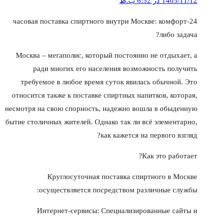
1403/11/12 در 6:52 ب.ظ
24-часовая поставка спиртного внутри Москве: комфорт
либо задача?
Москва – мегаполис, который постоянно не отдыхает, а
ради многих его населения возможность получить
требуемое в любое время суток явилась обычной. Это
относится также к поставке спиртных напитков, которая,
несмотря на свою спорность, надежно вошла в обыденную
бытие столичных жителей. Однако так ли всё элементарно,
как кажется на первого взгляд?
Как это работает?
Круглосуточная поставка спиртного в Москве
осуществляется посредством различные службы:
Интернет-сервисы: Специализированные сайты и