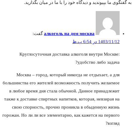
به گفتگوی ما بپیوندید و دیدگاه خود را با ما در میان بگذارید.
алкоголь на дом москва
گفت:
1403/11/12 در 6:54 ب.ظ
Круглосуточная доставка алкоголя внутри Москве:
удобство либо задача?
Москва – город, который никогда не отдыхает, а для
большинства его жителей возможность получить желаемое
в любое время дня стала обычной. Данное принадлежит
также к доставке спиртных напитков, которая, невзирая на
свою спорность, прочно проникла в обыденную жизнь
горожан. Но ли ли все элементарно, как кажется на первого
взгляд?