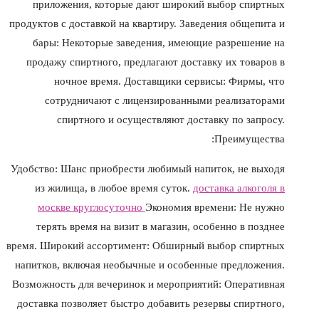
приложения, которые дают широкий выбор спиртных
продуктов с доставкой на квартиру. Заведения общепита и
бары: Некоторые заведения, имеющие разрешение на
продажу спиртного, предлагают доставку их товаров в
ночное время. Доставщики сервисы: Фирмы, что
сотрудничают с лицензированными реализаторами
спиртного и осуществляют доставку по запросу.
Преимущества:
Удобство: Шанс приобрести любимый напиток, не выходя
из жилища, в любое время суток.
доставка алкоголя в
москве круглосуточно
Экономия времени: Не нужно
терять время на визит в магазин, особенно в позднее
время. Широкий ассортимент: Обширный выбор спиртных
напитков, включая необычные и особенные предложения.
Возможность для вечеринок и мероприятий: Оперативная
доставка позволяет быстро добавить резервы спиртного,