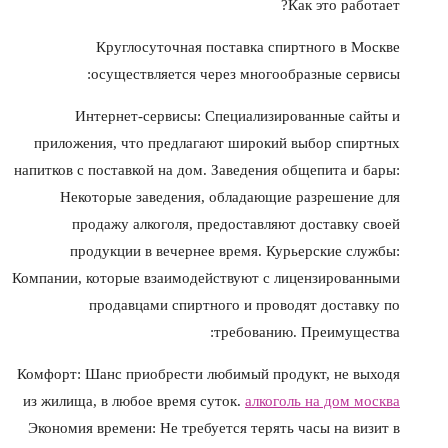
Как это работает?
Круглосуточная поставка спиртного в Москве
осуществляется через многообразные сервисы:
Интернет-сервисы: Специализированные сайты и
приложения, что предлагают широкий выбор спиртных
напитков с поставкой на дом. Заведения общепита и бары:
Некоторые заведения, обладающие разрешение для
продажу алкоголя, предоставляют доставку своей
продукции в вечернее время. Курьерские службы:
Компании, которые взаимодействуют с лицензированными
продавцами спиртного и проводят доставку по
требованию. Преимущества:
Комфорт: Шанс приобрести любимый продукт, не выходя
из жилища, в любое время суток.
алкоголь на дом москва
Экономия времени: Не требуется терять часы на визит в