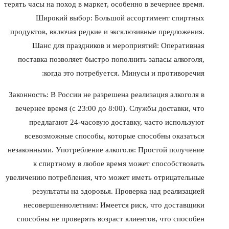
терять часы на поход в маркет, особенно в вечернее время.
Широкий выбор: Большой ассортимент спиртных
продуктов, включая редкие и эксклюзивные предложения.
Шанс для праздников и мероприятий: Оперативная
поставка позволяет быстро пополнить запасы алкоголя,
когда это потребуется. Минусы и противоречия:
Законность: В России не разрешена реализация алкоголя в
вечернее время (с 23:00 до 8:00). Службы доставки, что
предлагают 24-часовую доставку, часто используют
всевозможные способы, которые способны оказаться
незаконными. Употребление алкоголя: Простой получение
к спиртному в любое время может способствовать
увеличению потребления, что может иметь отрицательные
результаты на здоровья. Проверка над реализацией
несовершеннолетним: Имеется риск, что доставщики
способны не проверять возраст клиентов, что способен