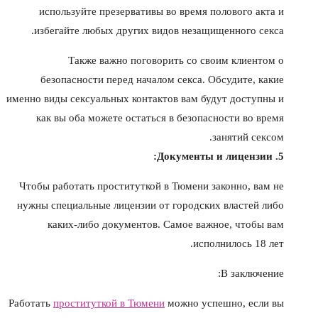
используйте презервативы во время полового акта и
избегайте любых других видов незащищенного секса.
Также важно поговорить со своим клиентом о
безопасности перед началом секса. Обсудите, какие
именно виды сексуальных контактов вам будут доступны и
как вы оба можете остаться в безопасности во время
занятий сексом.
5. Документы и лицензии:
Чтобы работать проституткой в Тюмени законно, вам не
нужны специальные лицензии от городских властей либо
каких-либо документов. Самое важное, чтобы вам
исполнилось 18 лет.
В заключение:
Работать
проституткой в Тюмени
можно успешно, если вы