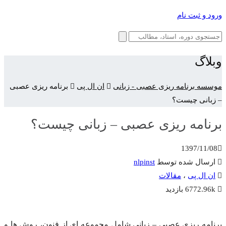
ورود و ثبت نام
وبلاگ
موسسه برنامه ریزی عصبی - زبانی
ان ال پی
برنامه ریزی عصبی
– زبانی چیست؟
برنامه ریزی عصبی – زبانی چیست؟
1397/11/08
ارسال شده توسط
nlpinst
ان ال پی
،
مقالات
6772.96k بازدید
برنامه ریزی عصبی – زبانی شامل مجموعه ای از فنون، روش ها و