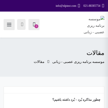
info@nlpinst.com
021-88385754
0
مقالات
موسسه برنامه ریزی عصبی - زبانی
مقالات
چطور مذاکره بُرد – بُرد داشته باشیم؟