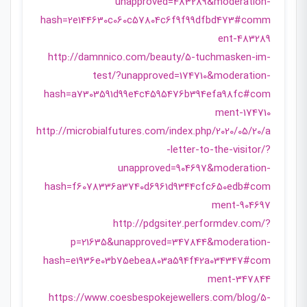
unapproved=483289&moderation-
hash=2e144630c060c57804c6f9f99dfbd473#comm
ent-483289
http://damnnico.com/beauty/5-tuchmasken-im-
test/?unapproved=174710&moderation-
hash=a7303591d99e4c4595476b394efa98fc#com
ment-174710
http://microbialfutures.com/index.php/2020/05/20/a
-letter-to-the-visitor/?
unapproved=904697&moderation-
hash=f6078336a3740d6961d9344cfc650edb#com
ment-904697
http://pdgsite2.performdev.com/?
p=21635&unapproved=347844&moderation-
hash=e1936e03b75ebea803a594f42a034347#com
ment-347844
https://www.coesbespokejewellers.com/blog/5-