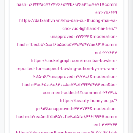
hash=064193ac7974366d32b6926a4f007e7f#comm
ent-256629
https://datxanhvn.vn/khu-dan-cu-thuong-mai-va-
cho-vuc-lightland-hai-tien/?
unapproved=222633&moderation-
hash=fbecb8250af6b5bdc533c3d42011e841#comm
ent-222633
https://cricketgraph.com/mumbai-bowlers-
reported-for-suspect-bowling-action-by-m-c-a-in-
2015-16/?unapproved=297308&moderation-
hash=3ad650c9c83000ba53057993d4193eca&bs-
comment-added=1#comment-297308
https://beauty-honey.co.jp/?
p=912&unapproved=333744&moderation-
hash=db7ea5edf5b4570f1e20d5fa8496f994#comm
ent-333744