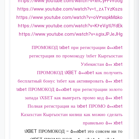
https://www.youtube.com/watch?v=xnCy4Fv7oog
https://www.youtube.com/watch?v=t_z8T7zKszs
https://www.youtube.com/watch?v=oV3xspkM5ko
https://www.youtube.com/watch?v=K6eVgtUYdEk
https://www.youtube.com/watch?v=8g1xJPJeJHg
ПРОМОКОД 1xbet при регистрации 500xbet
регистрация по промокоду 1хбет Кыргызстан
Узбекистан 500 xbet
ПРОМОКОД 1XBET 500xbet как получить
бесплатный бонус 1хбет как активировать 500 xbet
1xbet ПРОМОКОД 500xbet при регистрации золото
запада 1ХБЕТ как выиграть промо код 500 xbet
Полная регистрация на 1xbet ПРОМО 500xbet
Казахстан Кыргызстан килиш как можно сделать
правильно 500 xbet
1XBET ПРОМОКОД – 500xbet это совсем ни то