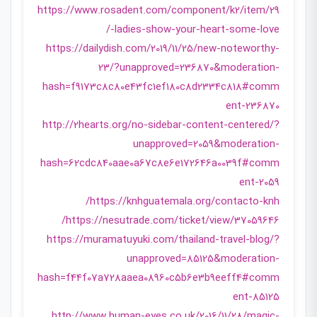
https://www.rosadent.com/component/k2/item/29
-ladies-show-your-heart-some-love/
https://dailydish.com/2019/11/25/new-noteworthy-
23/?unapproved=236870&moderation-
hash=f9173c8c80e43fc1ef180c8d2334c818#comm
ent-236870
http://2hearts.org/no-sidebar-content-centered/?
unapproved=2059&moderation-
hash=62cdc840aae0a67c8e6e172646a0039f#comm
ent-2059
https://knhguatemala.org/contacto-knh/
https://nesutrade.com/ticket/view/37059646/
https://muramatuyuki.com/thailand-travel-blog/?
unapproved=85125&moderation-
hash=f44f07a728aaea08960c5b6e3b9eeff4#comm
ent-85125
http://www.human-eyes.co.uk/2016/11/28/magic-