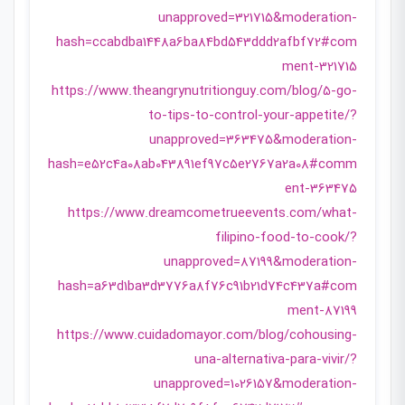
unapproved=321715&moderation-
hash=ccabdba1448a6ba84bd543ddd2afbf72#com
ment-321715
https://www.theangrynutritionguy.com/blog/5-go-
to-tips-to-control-your-appetite/?
unapproved=363475&moderation-
hash=e52c4a08ab043891ef97c5e2767a2a08#comm
ent-363475
https://www.dreamcometrueevents.com/what-
filipino-food-to-cook/?
unapproved=87199&moderation-
hash=a63d1ba3d3776a8f76c91b21d74c437a#com
ment-87199
https://www.cuidadomayor.com/blog/cohousing-
una-alternativa-para-vivir/?
unapproved=1026157&moderation-