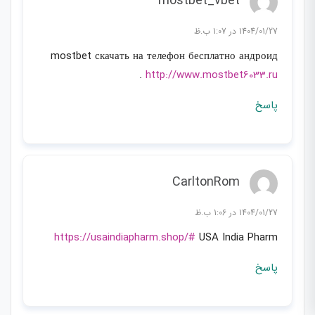
mostbet_vbet
1404/01/27 در 1:07 ب.ظ
mostbet скачать на телефон бесплатно андроид
.
http://www.mostbet6033.ru
پاسخ
CarltonRom
1404/01/27 در 1:06 ب.ظ
https://usaindiapharm.shop/#
USA India Pharm
پاسخ