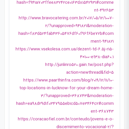
hash=f941a703ffee83242ce0163d81542931#comme
nt-492653
http://www.bravocatering.com.br/2017/05/12/1007-
2/?unapproved=941821&moderation-
hash=f83d524fab43605476df60f96f6be72b#com
ment-941821
https://www.vsekolesa.com.ua/dezent-td-6.5j-r15-
4×100-et38-dia60.1
http://junlinro520.gain.tw/post.php?
action=newthread&fid=5
https://www.paarthinfra.com/blog/2019/12/11/10-
top-locations-in-lucknow-for-your-dream-home-
3/?unapproved=368743&moderation-
hash=ea98d29d1f0347955eb1cd507e3464c2#comm
ent-368743
https://coracaofiel.com.br/conteudo/jovens-e-o-
discernimento-vocacional-2/?