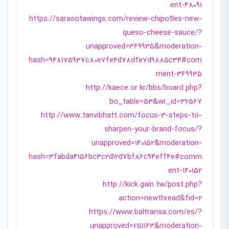
ent-48091
https://sarasotawings.com/review-chipotles-new-
queso-cheese-sauce/?
unapproved=369935&moderation-
hash=948175937c80e7fe4d78dfe7d9885c34#com
ment-369935
http://kaece.or.kr/bbs/board.php?
bo_table=53&wr_id=32567
http://www.tanvibhatt.com/focus-3-steps-to-
sharpen-your-brand-focus/?
unapproved=140152&moderation-
hash=3fabda4156bc3c2d12d7bf86c94eff4e#comm
ent-140152
http://kick.gain.tw/post.php?
action=newthread&fid=2
https://www.baltransa.com/es/?
unapproved=251163&moderation-