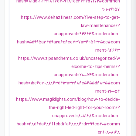
hash=81dd01013218f7d709f8fee6742d7172#commen
t-1026157
https://www.deltazfinest.com/five-step-to-get-
law-maintenance/?
unapproved=94663&moderation-
hash=5d995a34d9a2a6c6ce737a3625f325cc#com
ment-94663
https://www.zipsandhems.co.uk/uncategorized/w
elcome-to-zips-hems/?
unapproved=210054&moderation-
hash=1be6c3081863d413a32686c5655d6835#com
ment-210054
https://www.magiklights.com/blog/how-to-decide-
the-right-led-light-for-your-room/?
unapproved=808168&moderation-
hash=48d6da684ffcbd1fa68e862d2299c540#comm
ent-808168