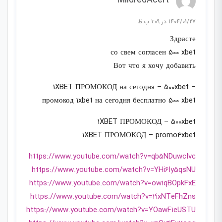
MildredAcert
1404/01/27 در 1:09 ب.ظ
Здрасте
со свем согласен 500 xbet
Вот что я хочу добавить
1XBET ПРОМОКОД на сегодня – 500xbet –
промокод 1xbet на сегодня бесплатно 500 xbet
1XBET ПРОМОКОД – 500xbet
1XBET ПРОМОКОД – promo4xbet
https://www.youtube.com/watch?v=qb5NDuwcIvc
https://www.youtube.com/watch?v=YHi6ly5qsNU
https://www.youtube.com/watch?v=ow1qBOpkFxE
https://www.youtube.com/watch?v=2ixNTeFhZns
https://www.youtube.com/watch?v=YOawF1eUSTU