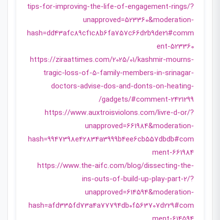
tips-for-improving-the-life-of-engagement-rings/?
unapproved=523360&moderation-
hash=dd43afc89cf1c8b6fa757c66d2b9de21#comm
ent-523360
https://ziraattimes.com/2025/01/kashmir-mourns-
tragic-loss-of-5-family-members-in-srinagar-
doctors-advise-dos-and-donts-on-heating-
gadgets/#comment-2421299/
https://www.auxtroisviolons.com/livre-d-or/?
unapproved=661984&moderation-
hash=9947398e42834a3999b4ee6cb557dbdb#com
ment-661984
https://www.the-aifc.com/blog/dissecting-the-
ins-outs-of-build-up-play-part-2/?
unapproved=614594&moderation-
hash=afd335fd73a4a77794db0f563707d229#com
ment-614594