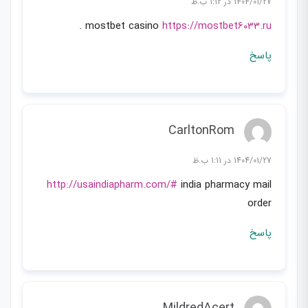
1404/01/27 در 1:12 ب.ظ
.
mostbet casino
https://mostbet6033.ru
پاسخ
CarltonRom
1404/01/27 در 1:11 ب.ظ
http://usaindiapharm.com/#
india pharmacy mail
order
پاسخ