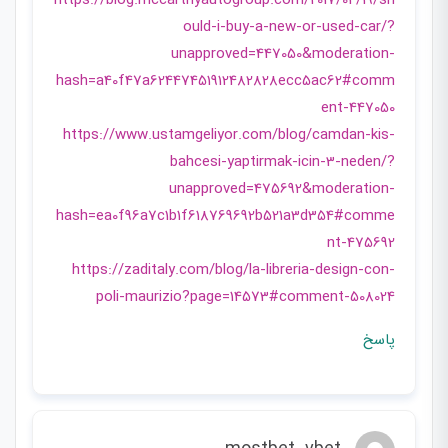
https://blog.mccarthyautogroup.com/2017/04/19/sh
ould-i-buy-a-new-or-used-car/?
unapproved=447050&moderation-
hash=a40f47a62447451912482828ecc5ac62#comm
ent-447050
https://www.ustamgeliyor.com/blog/camdan-kis-
bahcesi-yaptirmak-icin-3-neden/?
unapproved=475692&moderation-
hash=ea0f96a7c1b1f618769692b521a3d354#comme
nt-475692
https://zaditaly.com/blog/la-libreria-design-con-
poli-maurizio?page=14573#comment-508024
پاسخ