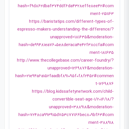
hash=f9d862dbaf374ddf6da4328effe8ee42#com
ment-251163
https://baristatips.com/different-types-of-
espresso-makers-understanding-the-difference/?
unapproved=181635&moderation-
hash=de99481ea7605e8de2aca4e42f38ccfa#com
ment-181635
http://www.thecollegebase.com/career-foundry/?
unapproved=1269876&moderation-
hash=21e94a6a152faadbf891095f0f8f2452#commen
t-1269876
https://blog.kidssafetynetwork.com/child-
convertible-seat-age-1/2016/18/?
unapproved=388918&moderation-
hash=7248ca993915d753c77166bec809bf63#com
ment-388918