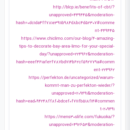
http://blcp.ie/benefits-of-cbt/?
unapproved=449445&moderation-
hash=0dc1da4ff781e3911b984d8bc4d52307#comme
nt-449445
https://www.chiclimo.com/our-blog/4-amazing-
tips-to-decorate-bay-area-limo-for-your-special-
day/?unapproved=224962&moderation-
hash=eeef461afe2f787bd714b62cf592779a#comm
ent-224962
https://perfekton.de/uncategorized/warum-
kommt-man-zu-perfekton-wieder/?
unapproved=209491&moderation-
hash=ead094248ff8f0bdcef0f711fb518f14#commen
t-209491
https://mens30slife.com/fukuoka/?
unapproved=492653&moderation-