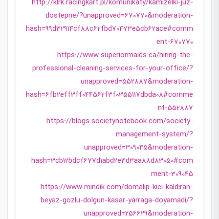
http://klrk.racingkart.pl/komunikaty/kamizelki-juz-
dostepne/?unapproved=670770&moderation-
hash=99d32914cf88c62fbd70473e5cb62ace#comm
ent-670770
https://www.superiormaids.ca/hiring-the-
professional-cleaning-services-for-your-office/?
unapproved=552887&moderation-
hash=6fb2eff3ff044562f3f0355117dbda08#comme
nt-552887
https://blogs.societynotebook.com/society-
management-system/?
unapproved=309045&moderation-
hash=3cb12bdcf677d1abd2e3d3aa88d83050#com
ment-309045
https://www.mindik.com/domalip-kici-kaldiran-
beyaz-gozlu-dolgun-kasar-yarraga-doyamadi/?
unapproved=256629&moderation-