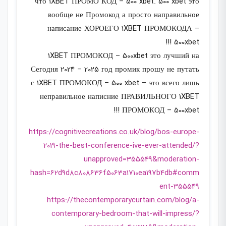
что 1XBET ПРОМО КОД – 500 xbet. 500 xbet это
вообще не Промокод а просто направильное
написание ХОРОЕГО 1XBET ПРОМОКОДА –
500xbet !!!
1XBET ПРОМОКОД – 500xbet это лучший на
Сегодня 2024 – 2025 год промик прошу не путать
с 1XBET ПРОМОКОД – 500 xbet – это всего лишь
неправильное написние ПРАВИЛЬНОГО 1XBET
ПРОМОКОД – 500xbet !!!
https://cognitivecreations.co.uk/blog/bos-europe-
2019-the-best-conference-ive-ever-attended/?
unapproved=355549&moderation-
hash=62d9d8c808636f5063a1710ea197b4db#comm
ent-355549
https://thecontemporarycurtain.com/blog/a-
contemporary-bedroom-that-will-impress/?