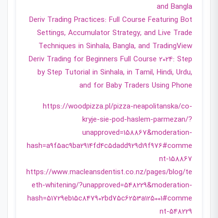
and Bangla
Deriv Trading Practices: Full Course Featuring Bot
Settings, Accumulator Strategy, and Live Trade
Techniques in Sinhala, Bangla, and TradingView
Deriv Trading for Beginners Full Course 2024: Step
by Step Tutorial in Sinhala, in Tamil, Hindi, Urdu,
and for Baby Traders Using Phone
https://woodpizza.pl/pizza-neapolitanska/co-
kryje-sie-pod-haslem-parmezan/?
unapproved=158867&moderation-
hash=a9f5ac9ba2914fd4c5dadd929d19f976#comme
nt-158867
https://www.macleansdentist.co.nz/pages/blog/te
eth-whitening/?unapproved=548229&moderation-
hash=51729eb15c847902bd75c6253a125001#comme
nt-548229