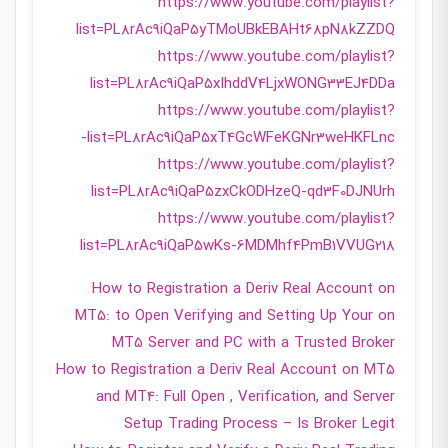
https://www.youtube.com/playlist?
list=PL8rAc9iQaP5yTMoUBkEBAHt68pN8kZZDQ
https://www.youtube.com/playlist?
list=PL8rAc9iQaP5xIhddV4LjxWONG33EJ4DDa
https://www.youtube.com/playlist?
list=PL8rAc9iQaP5xT4GcWFeKGNr3weHKFLnc-
https://www.youtube.com/playlist?
list=PL8rAc9iQaP5zxCkODHzeQ-qd3F0DJNUrh
https://www.youtube.com/playlist?
list=PL8rAc9iQaP5wKs-6MDMhf4PmB1VVUG218
How to Registration a Deriv Real Account on
MT5: to Open Verifying and Setting Up Your on
MT5 Server and PC with a Trusted Broker
How to Registration a Deriv Real Account on MT5
and MT4: Full Open , Verification, and Server
Setup Trading Process – Is Broker Legit