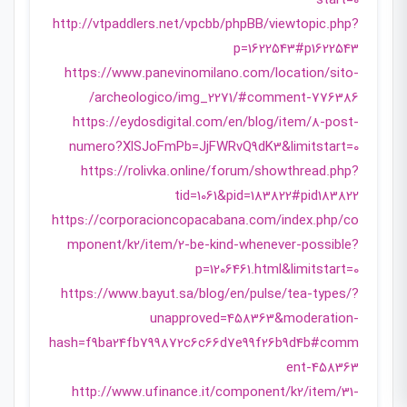
start=0
http://vtpaddlers.net/vpcbb/phpBB/viewtopic.php?
p=1622543#p1622543
https://www.panevinomilano.com/location/sito-
archeologico/img_2271/#comment-776386/
https://eydosdigital.com/en/blog/item/8-post-
numero?XlSJoFmPb=JjFWRvQ9dK3&limitstart=0
https://rolivka.online/forum/showthread.php?
tid=1061&pid=183822#pid183822
https://corporacioncopacabana.com/index.php/co
mponent/k2/item/2-be-kind-whenever-possible?
p=1206461.html&limitstart=0
https://www.bayut.sa/blog/en/pulse/tea-types/?
unapproved=458363&moderation-
hash=f9ba24fb799872c6c66d7e99f26b9d4b#comm
ent-458363
http://www.ufinance.it/component/k2/item/31-