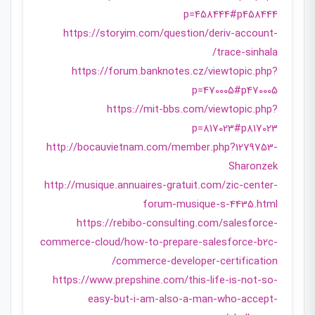
p=458444#p458444
https://storyim.com/question/deriv-account-
trace-sinhala/
https://forum.banknotes.cz/viewtopic.php?
p=470005#p470005
https://mit-bbs.com/viewtopic.php?
p=817023#p817023
http://bocauvietnam.com/member.php?1279753-
Sharonzek
http://musique.annuaires-gratuit.com/zic-center-
forum-musique-s-4435.html
https://rebibo-consulting.com/salesforce-
commerce-cloud/how-to-prepare-salesforce-b2c-
commerce-developer-certification/
https://www.prepshine.com/this-life-is-not-so-
easy-but-i-am-also-a-man-who-accept-