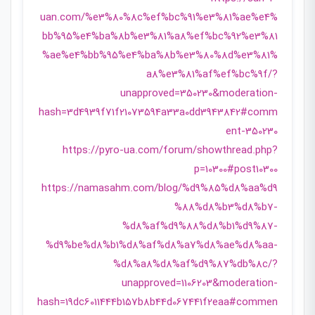
uan.com/%e3%80%8c%ef%bc%91%e3%81%ae%e4%
bb%95%e4%ba%8b%e3%81%a8%ef%bc%92%e3%81
%ae%e4%bb%95%e4%ba%8b%e3%80%8d%e3%81%
a8%e3%81%af%ef%bc%9f/?
unapproved=350230&moderation-
hash=3d4939f71f21073594a33a0dd3943842#comm
ent-350230
https://pyro-ua.com/forum/showthread.php?
p=10300#post10300
https://namasahm.com/blog/%d9%85%d8%aa%d9
%88%d8%b3%d8%b7-
%d8%af%d9%88%d8%b1%d9%87-
%d9%be%d8%b1%d8%af%d8%a7%d8%ae%d8%aa-
%d8%a8%d8%af%d9%87%db%8c/?
unapproved=1106203&moderation-
hash=19dc6011444b157b8b44d067441f2eaa#commen