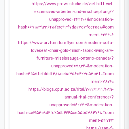
https://www.prowi-studie.de/viel-hilft-viel-
exzessives-arbeiten-und-erschoepfung/?
unapproved=444406&moderation-
hash=67183923645fe1c93f7d527d7fcc4ae8#com
ment-444406
https://www.arvfurnitureflyer.com/modern-sofa-
loveseat-chair-gold-finish-fabric-living-arv-
furniture-mississauga-ontario-canada/?
unapproved=78260&moderation-
hash=4f55fefdddf488ceba356c423c53c3f0#com
ment-78260
https://blogs.cput.ac.za/rital/2022/11/22/10th-
annual-rital-conference/?
unapproved=162743&moderation-
hash=0e2153e9d2fc25db4245ce55b5384798#com
ment-162743
https://san-f-