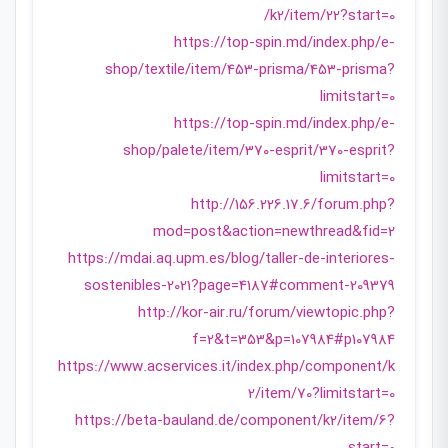
/k2/item/22?start=0
https://top-spin.md/index.php/e-
shop/textile/item/453-prisma/453-prisma?
limitstart=0
https://top-spin.md/index.php/e-
shop/palete/item/370-esprit/370-esprit?
limitstart=0
http://156.226.17.6/forum.php?
mod=post&action=newthread&fid=2
https://mdai.aq.upm.es/blog/taller-de-interiores-
sostenibles-2021?page=4187#comment-209379
http://kor-air.ru/forum/viewtopic.php?
f=2&t=353&p=107984#p107984
https://www.acservices.it/index.php/component/k
2/item/70?limitstart=0
https://beta-bauland.de/component/k2/item/6?