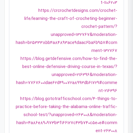
t-1106203
https://crcrochetdesigns.com/crochet-
life/learning-the-craft-of-crocheting-beginner-
crochet-pattern/?
unapproved=132767&moderation-
hash=b253338bb4a84893ace9daac6ba6b957#com
ment-132767
https://blog.getdefensive.com/how-to-find-the-
best-online-defensive-driving-course-in-texas/?
unapproved=216396&moderation-
hash=77676001dae62d490072a8993db61729#comme
nt-216396
https://blog.gototrafficschool.com/4-things-to-
practice-before-taking-the-alabama-online-traffic-
school-test/?unapproved=263008&moderation-
hash=4a86e890973b3f166127c43b740c5e0e#comm
ent-263008