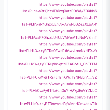
https://www.youtube.com/playlist?
list=PLh90aR4QhzxIEhDxqRa4tEOWd8ZBXbisS
https://www.youtube.com/playlist?
list=PLh90aR4QhzxLEI1Cp0A2wPLGZeZXL5A-4
https://www.youtube.com/playlist?
list=PLh90aR4QhzxLU-IUbVM7eiVTLNoFVEhnT
https://www.youtube.com/playlist?
list=PLHkO084yBTRsOFwdRtb9w0LmcN7HFX0Y1
https://www.youtube.com/playlist?
list=PLHkO084yBTRupkk0q3tCZAG5fH_CbTFEM
https://www.youtube.com/playlist?
list=PLHkO084yBTRsFcrlsn8WcT7NPBbr3__SZ
https://www.youtube.com/playlist?
list=PLHkO084yBTRu4LhOuY-H67jJEnVYZklLC
https://www.youtube.com/playlist?
list=PLHkO084yBTRs5vvkdFqWMn2lGm5bb5TIk