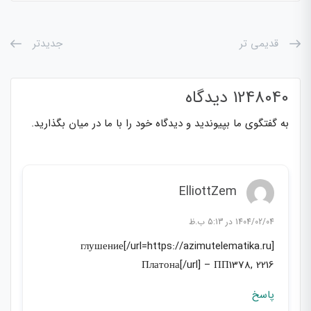
قدیمی تر
جدیدتر
1248040 دیدگاه
به گفتگوی ما بپیوندید و دیدگاه خود را با ما در میان بگذارید.
ElliottZem
1404/02/04 در 5:13 ب.ظ
[url=https://azimutelematika.ru/]глушение
Платона[/url] – ПП1378, 2216
پاسخ