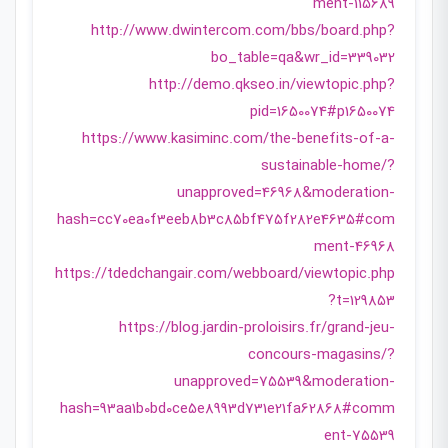
ment-115689
http://www.dwintercom.com/bbs/board.php?
bo_table=qa&wr_id=339032
http://demo.qkseo.in/viewtopic.php?
pid=1650074#p1650074
https://www.kasiminc.com/the-benefits-of-a-
sustainable-home/?
unapproved=46968&moderation-
hash=cc70ea0f3eeb8b3c85bf475f282e4635#com
ment-46968
https://tdedchangair.com/webboard/viewtopic.php
?t=129853
https://blog.jardin-proloisirs.fr/grand-jeu-
concours-magasins/?
unapproved=75539&moderation-
hash=93aa1b0bd0ce5e8993d731e21fa62868#comm
ent-75539