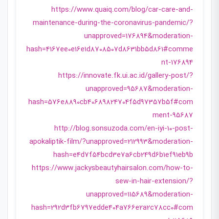
https://www.quaiq.com/blog/car-care-and-
maintenance-during-the-coronavirus-pandemic/?
unapproved=176894&moderation-
hash=4167ee0e16e1d8708507d8631bb5d861#comme
nt-176894
https://innovate.fk.ui.ac.id/gallery-post/?
unapproved=95687&moderation-
hash=576e8890cb40689824704f5d97357b5f#com
ment-95687
http://blog.sonsuzoda.com/en-iyi-10-post-
apokaliptik-film/?unapproved=212993&moderation-
hash=e4d7f54bcd3e7a6cb249d6b1ef91eb9b
https://www.jackysbeautyhairsalon.com/how-to-
sew-in-hair-extension/?
unapproved=115689&moderation-
hash=292d3fb6797edde404a766e2a2c78cc0#com