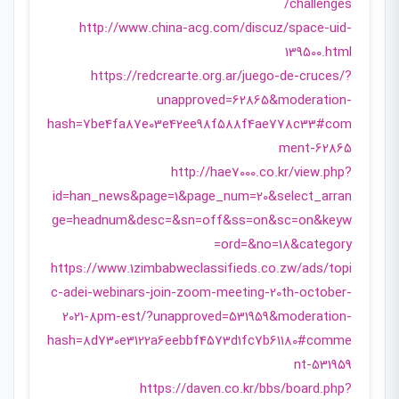
challenges/
http://www.china-acg.com/discuz/space-uid-
139500.html
https://redcrearte.org.ar/juego-de-cruces/?
unapproved=62865&moderation-
hash=7be4fa87e03e42ee98f588f4ae778c33#com
ment-62865
http://hae7000.co.kr/view.php?
id=han_news&page=1&page_num=20&select_arran
ge=headnum&desc=&sn=off&ss=on&sc=on&keyw
ord=&no=18&category=
https://www.1zimbabweclassifieds.co.zw/ads/topi
c-adei-webinars-join-zoom-meeting-20th-october-
2021-8pm-est/?unapproved=531959&moderation-
hash=8d730e3122a6eebbf4573d1fc7b61180#comme
nt-531959
https://daven.co.kr/bbs/board.php?