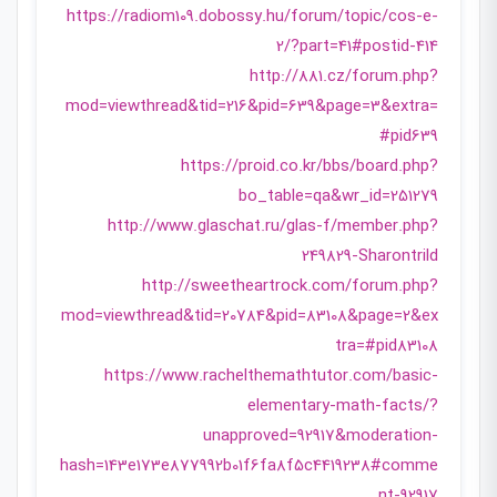
https://radiom109.dobossy.hu/forum/topic/cos-e-
2/?part=41#postid-414
http://881.cz/forum.php?
mod=viewthread&tid=216&pid=639&page=3&extra=
#pid639
https://proid.co.kr/bbs/board.php?
bo_table=qa&wr_id=251279
http://www.glaschat.ru/glas-f/member.php?
249829-Sharontrild
http://sweetheartrock.com/forum.php?
mod=viewthread&tid=20784&pid=83108&page=2&ex
tra=#pid83108
https://www.rachelthemathtutor.com/basic-
elementary-math-facts/?
unapproved=92917&moderation-
hash=143e173e877992b01f6fa8f5c4419238#comme
nt-92917