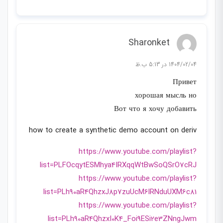
Sharonket
1404/02/04 در 5:13 ب.ظ
Привет
хорошая мысль но
Вот что я хочу добавить
how to create a synthetic demo account on deriv
https://www.youtube.com/playlist?
list=PLFOcqytESMhya4IRXqqWtBwSoQSrO7cRJ
https://www.youtube.com/playlist?
list=PLh90aR4QhzxJ8p7zuUcM6lRNduUXM6c81
https://www.youtube.com/playlist?
list=PLh90aR4QhzxI0K4_Foi9ESi2e3ZNngJwm