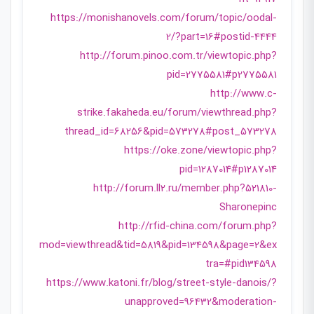
https://monishanovels.com/forum/topic/oodal-
2/?part=16#postid-4444
http://forum.pinoo.com.tr/viewtopic.php?
pid=2775581#p2775581
http://www.c-
strike.fakaheda.eu/forum/viewthread.php?
thread_id=68256&pid=573278#post_573278
https://oke.zone/viewtopic.php?
pid=1287014#p1287014
http://forum.ll2.ru/member.php?521810-
Sharonepinc
http://rfid-china.com/forum.php?
mod=viewthread&tid=5819&pid=134598&page=2&ex
tra=#pid134598
https://www.katoni.fr/blog/street-style-danois/?
unapproved=96432&moderation-