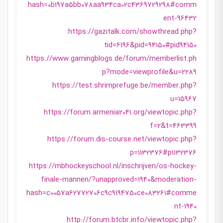
hash=0b197a5bb078aa934ca02c4369729298#comm
ent-96432
https://gazitalk.com/showthread.php?
tid=6196&pid=94150#pid94150
https://www.gamingblogs.de/forum/memberlist.ph
p?mode=viewprofile&u=2289
https://test.shrimprefuge.be/member.php?
u=15967
https://forum.armenia2041.org/viewtopic.php?
f=2&t=463399
https://forum.dis-course.net/viewtopic.php?
p=1132376#p1132376
https://mbhockeyschool.nl/inschrijven/os-hockey-
finale-mannen/?unapproved=1940&moderation-
hash=c0057a62772706c9c9194750ce083261#comme
nt-1940
http://forum.btcbr.info/viewtopic.php?