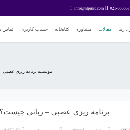
info@nlpinst.com
021-883857
دارید
مقالات
مشاوره
کتابخانه
حساب کاربری
تماس با
موسسه برنامه ریزی عصبی - 
برنامه ریزی عصبی – زبانی چیست؟
1397/1
ارسال شده توسط
nlpinst
ان ال پی
،
مقالات
6772.47k بازدید