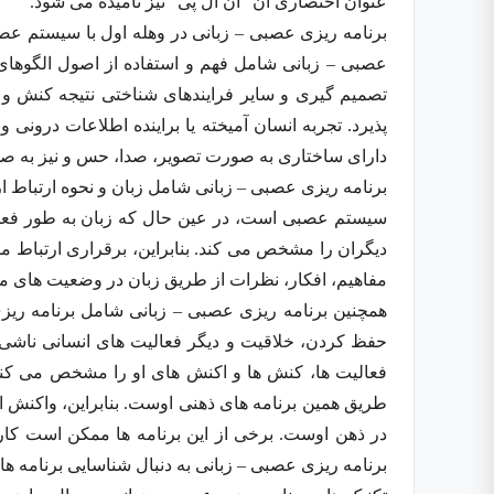
عنوان اختصاری آن “ان ال پی” نیز نامیده می شود.
برنامه ریزی عصبی – زبانی در وهله اول با سیستم عص
عصبی – زبانی شامل فهم و استفاده از اصول الگوها
تصمیم گیری و سایر فرایندهای شناختی نتیجه کنش و
پذیرد. تجربه انسان آمیخته یا براینده اطلاعات درونی 
دارای ساختاری به صورت تصویر، صدا، حس و نیز به ص
برنامه ریزی عصبی – زبانی شامل زبان و نحوه ارتباط از
سیستم عصبی است، در عین حال که زبان به طور فعال
دیگران را مشخص می کند. بنابراین، برقراری ارتباط مو
مفاهیم، افکار، نظرات از طریق زبان در وضعیت های مخ
همچنین برنامه ریزی عصبی – زبانی شامل برنامه ریز
حفظ کردن، خلاقیت و دیگر فعالیت های انسانی ناشی ا
فعالیت ها، کنش ها و اکنش های او را مشخص می کنند.
طریق همین برنامه های ذهنی اوست. بنابراین، واکنش او
در ذهن اوست. برخی از این برنامه ها ممکن است کارای
برنامه ریزی عصبی – زبانی به دنبال شناسایی برنامه های