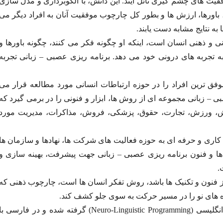
یت های چشم گیری نائل آیند. این دانش، با الگوبرداری و مدل سازی
ی، باورها، ارزش ها و بطور کل چارچوب موفقیت آنان به افراد دیگر می
 به نتایج مشابه دست یابند.
و ذهنی انسان است، اینکه او چگونه فکر می کنند، چگونه باورها و
ه تجربه های درونی خود می دهد. برنامه ریزی عصبی – زبانی تجربه
فق ترین افراد را در حوزه ارتباطات انسانی مورد مطالعه قرار می
بی – زبانی مجموعه ای از روش ها، ابزار و فنونی را در برمی گیرد که
زش، ورزش، تجارت، حقوق، پزشکی، فروش، مذاکرات، مدیریت مورد
کاری و حرفه ای به حوزه فعالیت های شرکت ها، نهادها و سازمان ها
ش ها و فنون برنامه ریزی عصبی – زبانی جهت پیشرفت، بهینه سازی و
.
ز فنون و تکنیک ها باشد، روش تفکر انسان ها است، چارچوب ذهنی که
راه های نو را در مسیر حرکت به سوی جلو کشف کند.
برنامه ریزی عصبی – زبانی از سه حرف اول عبارت انگلیسی (Neuro-Linguistic Programming) گرفته شده و در فارسی ب